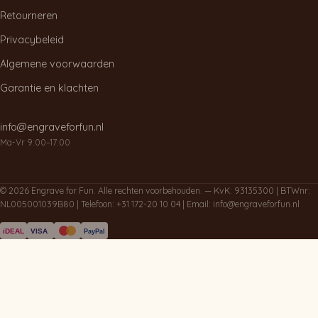
Retourneren
Privacybeleid
Algemene voorwaarden
Garantie en klachten
info@engraveforfun.nl
Ma-Vr 9:00–17:00
© 2026 Engrave for Fun. Alle rechten voorbehouden. — KvK: 93135300 | BTWnr:
NL005001039B80 | Telefoon:
+31 172-20 10 04
| Email:
info@engraveforfun.nl
iDEAL
VISA
PayPal