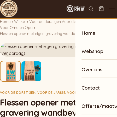
Home
Winkel
Voor de dorstigen
|
Voor de jarige
|
Voor Oma en Opa
Home
Flessen opener met eigen gravering wandbevestiging (verjaardag)
Webshop
Over ons
Contact
VOOR DE DORSTIGEN
,
VOOR DE JARIGE
,
VOOR OMA EN OPA
Flessen opener met eigen
Offerte/maat
gravering wandbevestiging