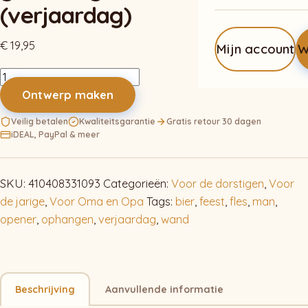
(verjaardag)
€
19,95
Mijn account
W
Flessen
opener
Ontwerp maken
met
Veilig betalen
Kwaliteitsgarantie
Gratis retour 30 dagen
eigen
iDEAL, PayPal & meer
gravering
wandbevestiging
(verjaardag)
SKU:
410408331093
Categorieën:
Voor de dorstigen
,
Voor
aantal
de jarige
,
Voor Oma en Opa
Tags:
bier
,
feest
,
fles
,
man
,
opener
,
ophangen
,
verjaardag
,
wand
Beschrijving
Aanvullende informatie