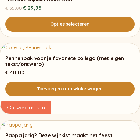
Oorspronkelijke
Huidige
€
29,95
€
35,00
prijs
prijs
was:
is:
Opties selecteren
€ 35,00.
€ 29,95.
Dit
product
heeft
Pennenbak voor je favoriete collega (met eigen
tekst/ontwerp)
meerdere
€
40,00
variaties.
Deze
optie
Toevoegen aan winkelwagen
kan
gekozen
Ontwerp maken
worden
op
de
Pappa jarig? Deze wijnkist maakt het feest
productpagina