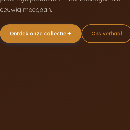
eeuwig meegaan.
Ontdek onze collectie
Ons verhaal