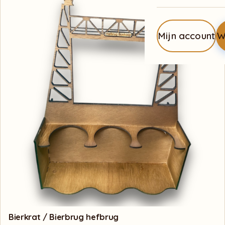
Mijn account
W
Bierkrat / Bierbrug hefbrug