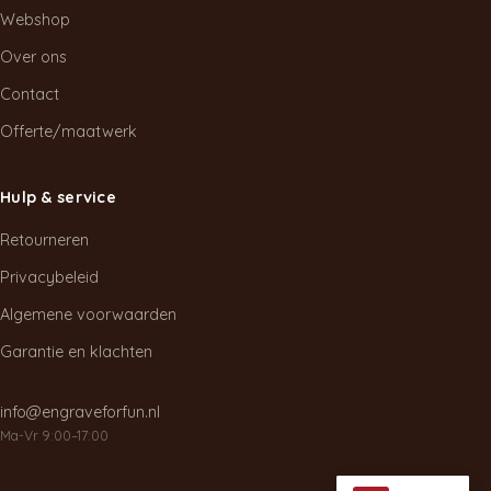
productpagina
Webshop
Over ons
Contact
Offerte/maatwerk
Hulp & service
Retourneren
Privacybeleid
Algemene voorwaarden
Garantie en klachten
info@engraveforfun.nl
Ma-Vr 9:00–17:00