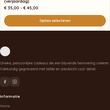
(verjaardag)
Prijsklasse:
€
35,00
-
€
45,00
€ 35,00
tot
Opties selecteren
€ 45,00
Dit
product
heeft
meerdere
variaties.
Unieke, persoonlijke cadeaus die een blijvende herinnering creëren.
Deze
Vakkundig gegraveerd met liefde en aandacht voor detail.
optie
kan
gekozen
worden
Informatie
op
de
Home