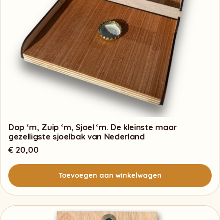
worden
op
de
productpagina
Dop ‘m, Zuip ‘m, Sjoel ‘m. De kleinste maar
gezelligste sjoelbak van Nederland
€
20,00
Toevoegen aan winkelwagen