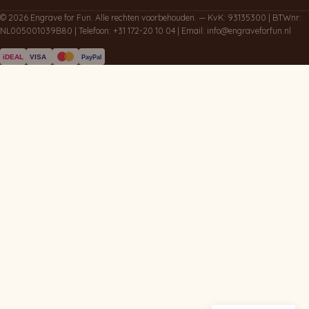
© 2026 Engrave for Fun. Alle rechten voorbehouden. — KvK: 93135300 | BTWnr:
NL005001039B80 | Telefoon:
+31 172-20 10 04
| Email:
info@engraveforfun.nl
iDEAL
VISA
PayPal