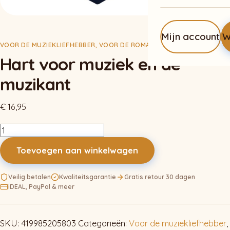
Mijn account
W
VOOR DE MUZIEKLIEFHEBBER
,
VOOR DE ROMANTICUS
Hart voor muziek en de
muzikant
€
16,95
Hart
voor
Toevoegen aan winkelwagen
muziek
en
Veilig betalen
Kwaliteitsgarantie
Gratis retour 30 dagen
de
iDEAL, PayPal & meer
muzikant
aantal
SKU:
419985205803
Categorieën:
Voor de muziekliefhebber
,