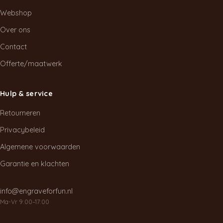
productpagina
Webshop
Over ons
Contact
Offerte/maatwerk
Hulp & service
Retourneren
Privacybeleid
Algemene voorwaarden
Garantie en klachten
info@engraveforfun.nl
Ma-Vr 9:00–17:00