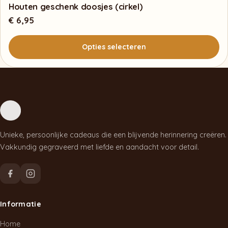
heeft
Houten geschenk doosjes (cirkel)
meerdere
€
6,95
variaties.
Deze
Opties selecteren
optie
kan
Dit
gekozen
product
worden
heeft
op
meerdere
de
variaties.
Unieke, persoonlijke cadeaus die een blijvende herinnering creëren.
productpagina
Deze
Vakkundig gegraveerd met liefde en aandacht voor detail.
optie
kan
gekozen
worden
Informatie
op
de
Home