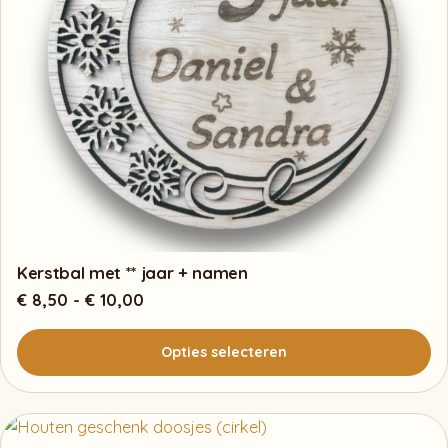
Kerstbal met ** jaar + namen
Prijsklasse:
€
8,50
-
€
10,00
€ 8,50
tot
Opties selecteren
€ 10,00
Dit
product