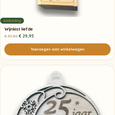
Aanbieding
Wijnkist liefde
Oorspronkelijke
Huidige
€
29,95
€
37,50
prijs
prijs
was:
is:
Toevoegen aan winkelwagen
€ 37,50.
€ 29,95.