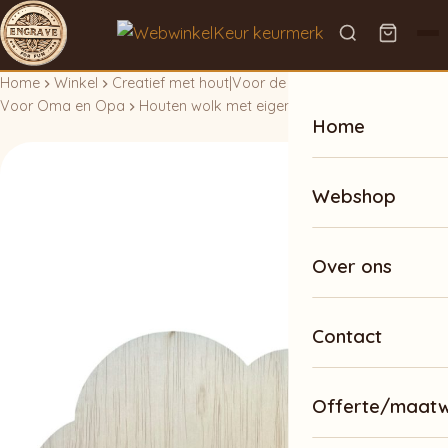
Home
Winkel
Creatief met hout
|
Voor de romanticus
|
Voor Oma en Opa
Houten wolk met eigen ontwerp
Home
Webshop
Over ons
Contact
Offerte/maat