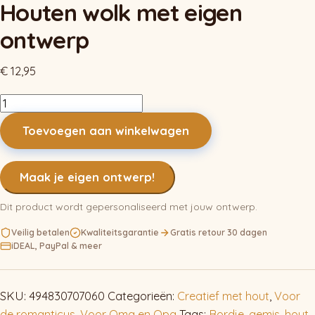
Houten wolk met eigen
ontwerp
€
12,95
Houten
wolk
Toevoegen aan winkelwagen
met
eigen
ontwerp
Maak je eigen ontwerp!
aantal
Dit product wordt gepersonaliseerd met jouw ontwerp.
Veilig betalen
Kwaliteitsgarantie
Gratis retour 30 dagen
iDEAL, PayPal & meer
SKU:
494830707060
Categorieën:
Creatief met hout
,
Voor
de romanticus
,
Voor Oma en Opa
Tags:
Bordje
,
gemis
,
hout
,