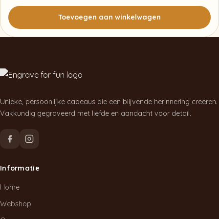
de
Toevoegen aan winkelwagen
productpagina
Unieke, persoonlijke cadeaus die een blijvende herinnering creëren.
Vakkundig gegraveerd met liefde en aandacht voor detail.
Informatie
Home
Webshop