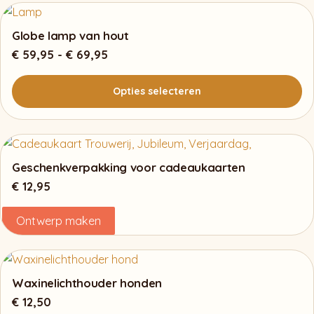
product
heeft
Globe lamp van hout
meerdere
Prijsklasse:
€
59,95
-
€
69,95
variaties.
€ 59,95
Deze
tot
Opties selecteren
optie
€ 69,95
kan
Dit
gekozen
product
worden
heeft
Geschenkverpakking voor cadeaukaarten
op
meerdere
€
12,95
de
variaties.
productpagina
Deze
Ontwerp maken
optie
kan
gekozen
Waxinelichthouder honden
worden
€
12,50
op