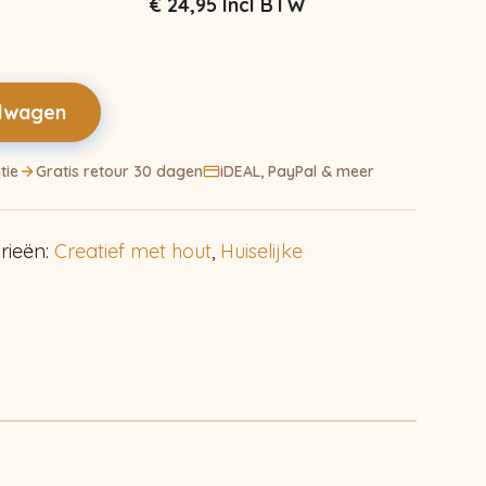
€
24,95
Incl BTW
elwagen
tie
Gratis retour 30 dagen
iDEAL, PayPal & meer
rieën:
Creatief met hout
,
Huiselijke