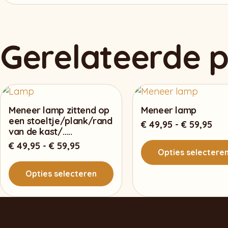
Gerelateerde 
Meneer lamp zittend op
Meneer lamp
een stoeltje/plank/rand
Pri
€
49,95
-
€
59,95
van de kast/…..
€ 4
Prijsklasse:
€
49,95
-
€
59,95
tot
Opties selectere
€ 49,95
€ 5
tot
Opties selecteren
Dit
€ 59,95
product
Dit
heeft
product
meerdere