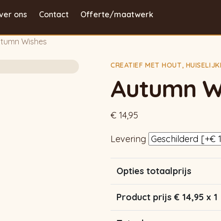
ver ons
Contact
Offerte/maatwerk
tumn Wishes
CREATIEF MET HOUT
,
HUISELIJ
Autumn W
€
14,95
Levering
Opties totaalprijs
Product prijs €
14,95
x 1