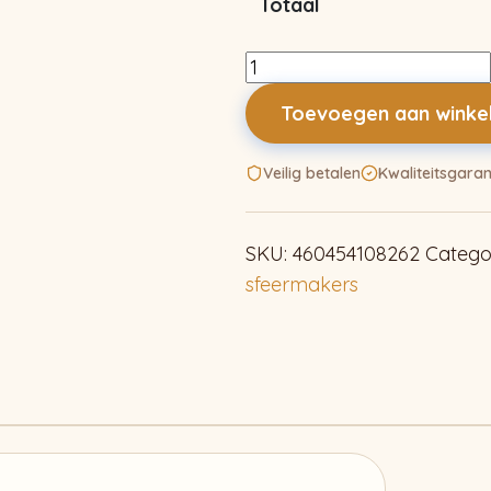
Totaal
Autumn
Wishes
Toevoegen aan wink
aantal
Veilig betalen
Kwaliteitsgaran
SKU:
460454108262
Catego
sfeermakers