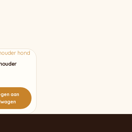
thouder
gen aan
lwagen