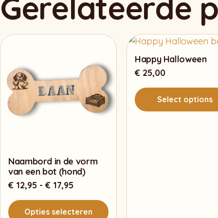
Gerelateerde 
Happy Halloween
€
25,00
Select options
Naambord in de vorm
van een bot (hond)
Prijsklasse:
€
12,95
-
€
17,95
€ 12,95
tot
Opties selecteren