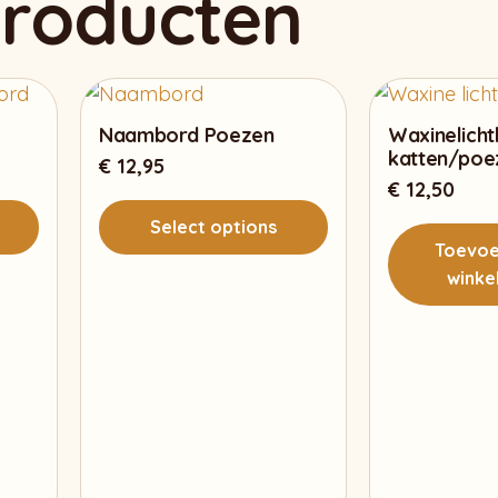
producten
Naambord Poezen
Waxinelich
katten/poe
€
12,95
€
12,50
Select options
Toevoe
winke