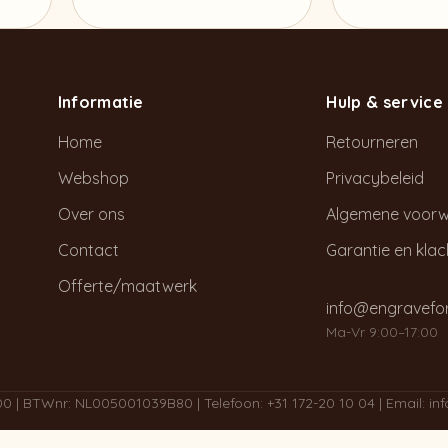
Informatie
Hulp & service
Home
Retourneren
Webshop
Privacybeleid
Over ons
Algemene voor
Contact
Garantie en kla
Offerte/maatwerk
info@engravefor
Ma-Vr 9:00–17:00
300 | BTWnr: NL005001039B80 | Telefoon:
+31 172-20 10 04
| Email:
in