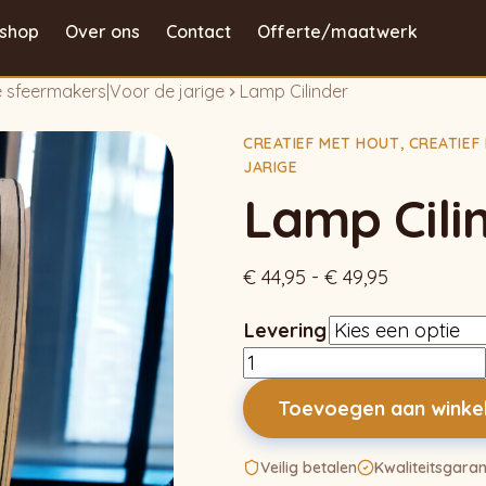
shop
Over ons
Contact
Offerte/maatwerk
ke sfeermakers
|
Voor de jarige
Lamp Cilinder
CREATIEF MET HOUT
,
CREATIEF
JARIGE
Lamp Cili
Prijsklasse:
€
44,95
-
€
49,95
€ 44,95
Levering
tot
Lamp
€ 49,95
Cilinder
Toevoegen aan wink
aantal
Veilig betalen
Kwaliteitsgaran