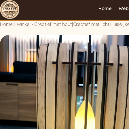
Home
Web
Home
Winkel
Creatief met hout
|
Creatief met licht
|
Huiselij