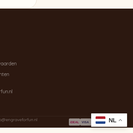
waarden
chten
fun.nl
NL
fo@engraveforfun.nl
iDEAL
VISA
PayPal