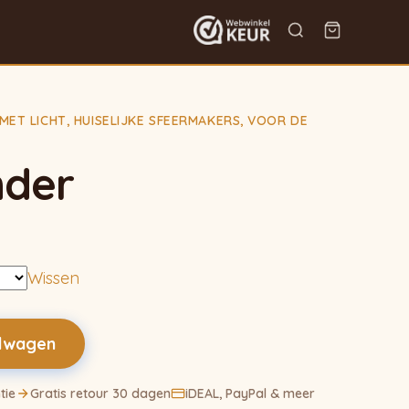
 MET LICHT
,
HUISELIJKE SFEERMAKERS
,
VOOR DE
nder
Wissen
elwagen
tie
Gratis retour 30 dagen
iDEAL, PayPal & meer