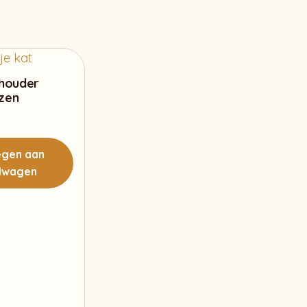
thouder
zen
gen aan
lwagen