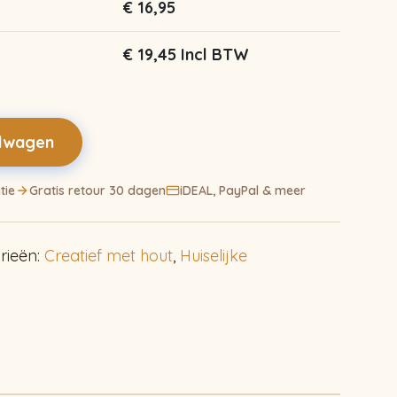
€
16,95
€
19,45
Incl BTW
elwagen
tie
Gratis retour 30 dagen
iDEAL, PayPal & meer
rieën:
Creatief met hout
,
Huiselijke