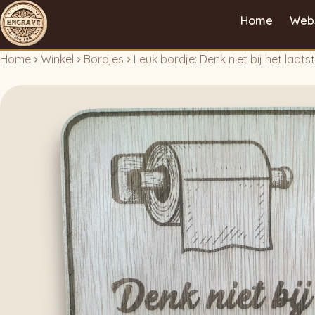
Home
Web
Home
Winkel
Bordjes
Leuk bordje: Denk niet bij het laatst