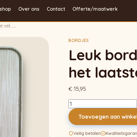
shop
Over ons
Contact
Offerte/maatwerk
e vel…….
BORDJES
Leuk bordj
het laatst
€
15,95
Leuk
bordje:
Toevoegen aan wink
Denk
niet
Veilig betalen
Kwaliteitsgaran