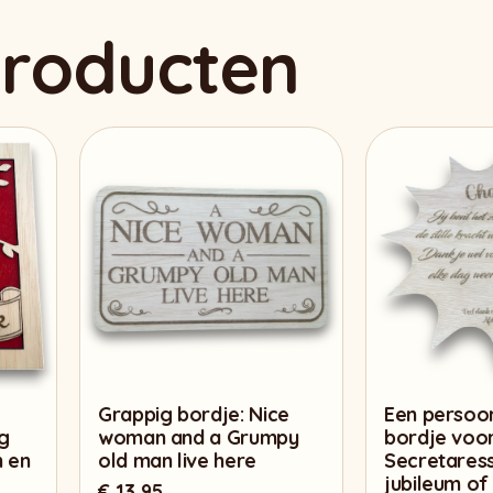
producten
Grappig bordje: Nice
Een persoon
g
woman and a Grumpy
bordje voo
n en
old man live here
Secretares
jubileum of
€
13,95