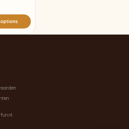
 options
waarden
chten
fun.nl