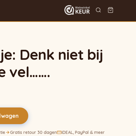
e: Denk niet bij
e vel…….
elwagen
tie
Gratis retour 30 dagen
iDEAL, PayPal & meer