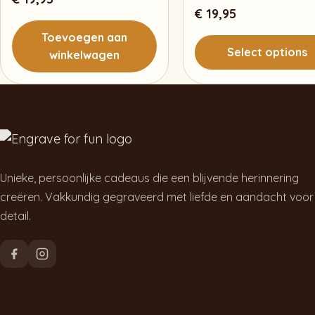
€
19,95
Toevoegen aan
Select options
winkelwagen
Unieke, persoonlijke cadeaus die een blijvende herinnering
creëren. Vakkundig gegraveerd met liefde en aandacht voor
detail.