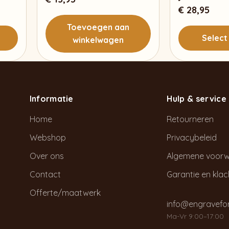
€
28,95
Toevoegen aan
Select
winkelwagen
Informatie
Hulp & service
Home
Retourneren
Webshop
Privacybeleid
Over ons
Algemene voor
Contact
Garantie en kla
Offerte/maatwerk
info@engravefor
Ma-Vr 9:00–17:00