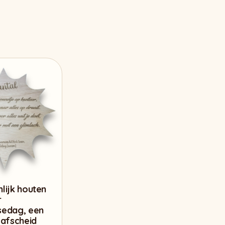
lijk houten
r
sedag, een
 afscheid