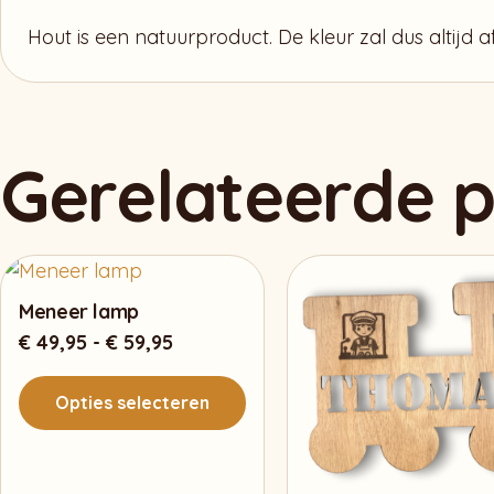
Hout is een natuurproduct. De kleur zal dus altijd 
Gerelateerde 
Meneer lamp
Prijsklasse:
€
49,95
-
€
59,95
€ 49,95
tot
Opties selecteren
€ 59,95
Dit
product