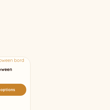
oween
 options