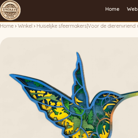
Home
Web
Home
Winkel
Huiselijke sfeermakers
|
Voor de dierenvriend