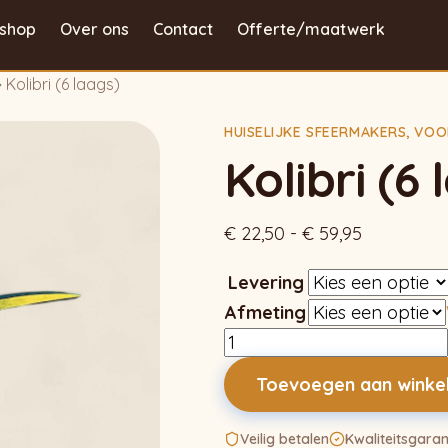
shop
Over ons
Contact
Offerte/maatwerk
Kolibri (6 laags)
HUISELIJKE SFEERMAKERS
,
VOO
Kolibri (6 
Prijsklasse
€
22,50
-
€
59,95
€ 22,50
Levering
tot
Afmeting
€ 59,95
Kolibri
(6
Toevoegen aan wink
laags)
aantal
Veilig betalen
Kwaliteitsgaran