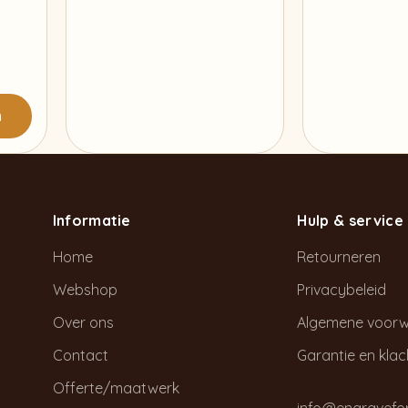
product
heeft
sklasse:
meerdere
,95
variaties.
n
Deze
,95
optie
kan
gekozen
Informatie
worden
Hulp & service
op
Home
Retourneren
de
Webshop
Privacybeleid
productpagina
Over ons
Algemene voor
Contact
Garantie en kla
Offerte/maatwerk