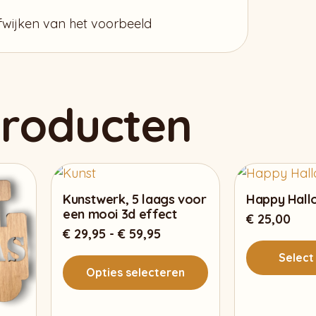
afwijken van het voorbeeld
producten
Kunstwerk, 5 laags voor
Happy Hall
een mooi 3d effect
€
25,00
Prijsklasse:
€
29,95
-
€
59,95
€ 29,95
Select
tot
Opties selecteren
€ 59,95
Dit