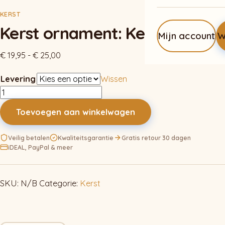
KERST
Kerst ornament: Kerststal
Mijn account
W
Prijsklasse:
€
19,95
-
€
25,00
€ 19,95
Levering
Wissen
tot
Kerst
€ 25,00
ornament:
Toevoegen aan winkelwagen
Kerststal
aantal
Veilig betalen
Kwaliteitsgarantie
Gratis retour 30 dagen
iDEAL, PayPal & meer
SKU:
N/B
Categorie:
Kerst