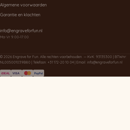
Algemene voorwaarden
Garantie en klachten
info@engraveforfun.nl
Ma-Vr 9:00–17:00
© 2026 Engrave for Fun. Alle rechten voorbehouden. — KvK: 93135300 | BTWnr:
NL005001039B80 | Telefoon:
+31 172-20 10 04
| Email:
info@engraveforfun.nl
iDEAL
VISA
PayPal