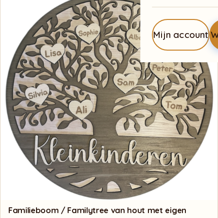
Mijn account
W
Familieboom / Familytree van hout met eigen