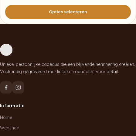
Opties selecteren
Dit
product
heeft
meerdere
variaties.
Unieke, persoonlijke cadeaus die een blijvende herinnering creëren.
Deze
Vakkundig gegraveerd met liefde en aandacht voor detail.
optie
kan
gekozen
worden
Informatie
op
de
Home
productpagina
Webshop