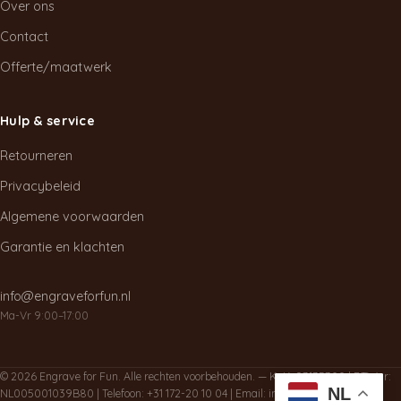
Over ons
Contact
Offerte/maatwerk
Hulp & service
Retourneren
Privacybeleid
Algemene voorwaarden
Garantie en klachten
info@engraveforfun.nl
Ma-Vr 9:00–17:00
© 2026 Engrave for Fun. Alle rechten voorbehouden. — KvK: 93135300 | BTWnr:
NL
NL005001039B80 | Telefoon:
+31 172-20 10 04
| Email:
info@engraveforfun.nl