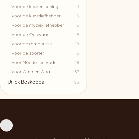
Voor de keuken koning
1
Voor de kunstliefhebber
13
Voor de muziekliefhebber
5
Voor de Ooievaar
9
Voor de romanticus
19
Voor de sporter
3
Voor Moeder en Vader
18
Voor Oma en Opa
37
Uniek Boskoops
23