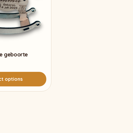
e geboorte
ct options