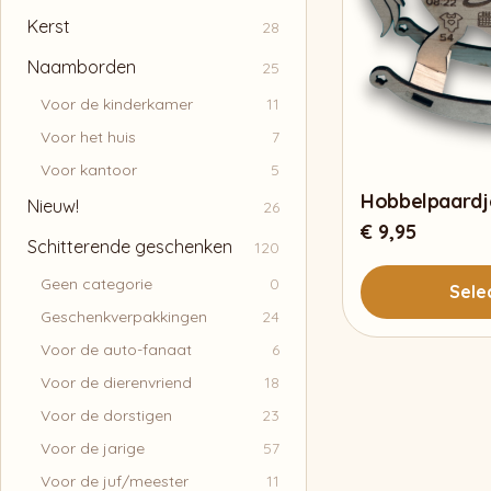
Kerst
28
Naamborden
25
Voor de kinderkamer
11
Voor het huis
7
Voor kantoor
5
Hobbelpaardj
Nieuw!
26
€
9,95
Schitterende geschenken
120
Geen categorie
0
Sele
Geschenkverpakkingen
24
Voor de auto-fanaat
6
Voor de dierenvriend
18
Voor de dorstigen
23
Voor de jarige
57
Voor de juf/meester
11