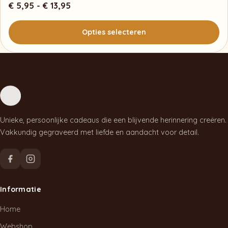
Prijsklasse:
€
5,95
-
€
13,95
€ 5,95
tot
Opties selecteren
€ 13,95
Dit
product
heeft
meerdere
variaties.
Unieke, persoonlijke cadeaus die een blijvende herinnering creëren.
Deze
Vakkundig gegraveerd met liefde en aandacht voor detail.
optie
kan
gekozen
worden
Informatie
op
de
Home
productpagina
Webshop