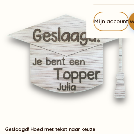
Mijn account
W
Geslaagd! Hoed met tekst naar keuze