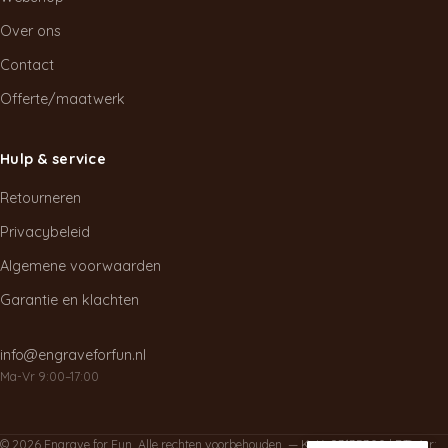
Over ons
Contact
Offerte/maatwerk
Hulp & service
Retourneren
Privacybeleid
Algemene voorwaarden
Garantie en klachten
info@engraveforfun.nl
Ma-Vr 9:00–17:00
© 2026 Engrave for Fun. Alle rechten voorbehouden. — KvK: 93135300 | BTWnr: