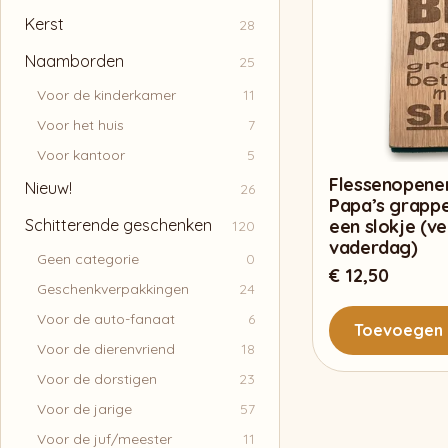
Kerst
28
Naamborden
25
Voor de kinderkamer
11
Voor het huis
7
Voor kantoor
5
Flessenopene
Nieuw!
26
Papa’s grappe
Schitterende geschenken
een slokje (v
120
vaderdag)
Geen categorie
0
€
12,50
Geschenkverpakkingen
24
Voor de auto-fanaat
6
Toevoegen 
Voor de dierenvriend
18
Voor de dorstigen
23
Voor de jarige
57
Voor de juf/meester
11