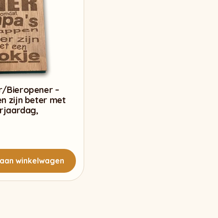
r/Bieropener –
n zijn beter met
erjaardag,
aan winkelwagen