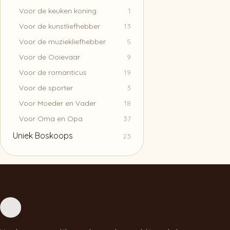
Voor de keuken koning
1
Voor de kunstliefhebber
13
Voor de muziekliefhebber
5
Voor de Ooievaar
9
Voor de romanticus
19
Voor de sporter
3
Voor Moeder en Vader
18
Voor Oma en Opa
37
Uniek Boskoops
23