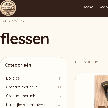
Home
Web
Home
Winkel
flessen
Enig resultaat
Categorieën
Bordjes
11
Creatief met hout
89
Creatief met licht
4
Huiselijke sfeermakers
47